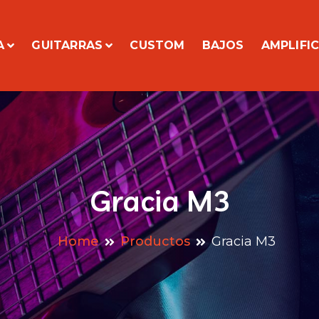
A
GUITARRAS
CUSTOM
BAJOS
AMPLIFI
Gracia M3
Home
Productos
Gracia M3