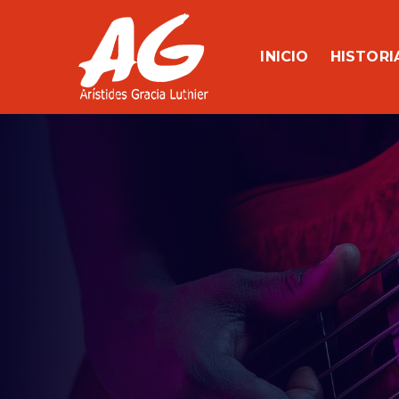
Skip
to
content
INICIO
HISTORI
Aristides Gracia Luthier
Luthier – Calibración – Reparación