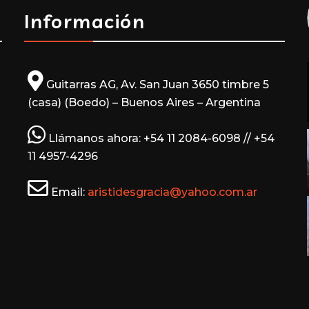
Información
Guitarras AG, Av. San Juan 3650 timbre 5
a
(casa) (Boedo) – Buenos Aires – Argentina
Llámanos ahora: +54 11 2084-6098 // +54
11 4957-4296
Email:
aristidesgracia@yahoo.com.ar