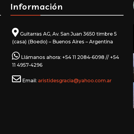
Información
Guitarras AG, Av. San Juan 3650 timbre 5
a
(casa) (Boedo) – Buenos Aires – Argentina
Llámanos ahora: +54 11 2084-6098 // +54
11 4957-4296
Email:
aristidesgracia@yahoo.com.ar