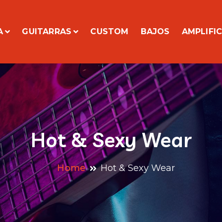
A
GUITARRAS
CUSTOM
BAJOS
AMPLIFI
Hot & Sexy Wear
Home
Hot & Sexy Wear