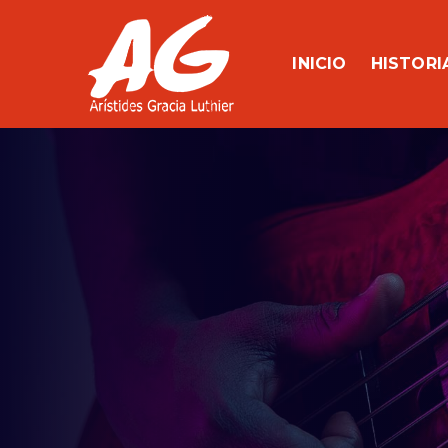
Skip
to
content
INICIO
HISTORI
Aristides Gracia Luthier
Luthier – Calibración – Reparación